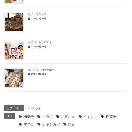
あゆ、そろそろ
2018年8月19日
母の日、もうすぐよ
2018年5月10日
潮干狩り、お土産は？！
2018年4月30日
カテゴリー
イベント
タグ
和菓子
コラボ
お富さん
くずもち
桜菓子
マグロ
チキンカツ
限定