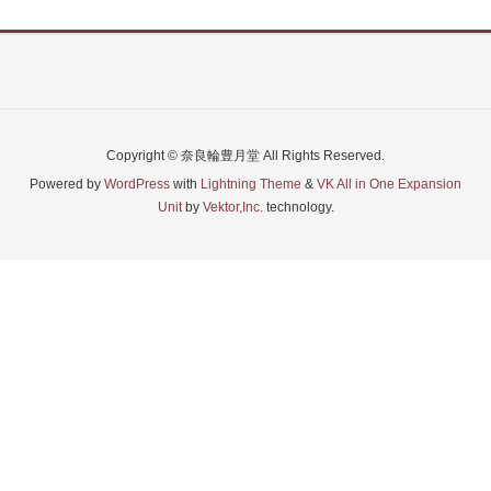
Copyright © 奈良輪豊月堂 All Rights Reserved.
Powered by
WordPress
with
Lightning Theme
&
VK All in One Expansion
Unit
by
Vektor,Inc.
technology.