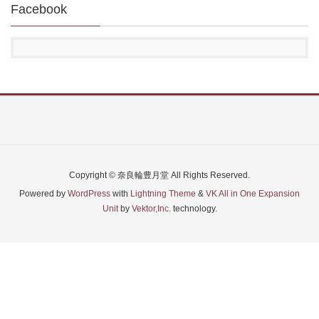
Facebook
Copyright © 奈良輪豊月堂 All Rights Reserved.
Powered by
WordPress
with
Lightning Theme
&
VK All in One Expansion
Unit
by
Vektor,Inc.
technology.