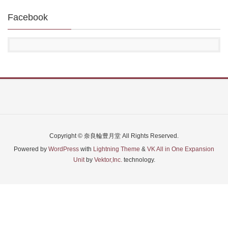
Facebook
Copyright © 奈良輪豊月堂 All Rights Reserved.
Powered by
WordPress
with
Lightning Theme
&
VK All in One Expansion
Unit
by
Vektor,Inc.
technology.