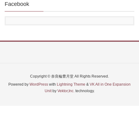
Facebook
Copyright © 奈良輪豊月堂 All Rights Reserved.
Powered by
WordPress
with
Lightning Theme
&
VK All in One Expansion
Unit
by
Vektor,Inc.
technology.