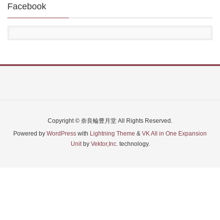
Facebook
Copyright © 奈良輪豊月堂 All Rights Reserved.
Powered by
WordPress
with
Lightning Theme
&
VK All in One Expansion
Unit
by
Vektor,Inc.
technology.