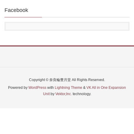
Facebook
Copyright © 奈良輪豊月堂 All Rights Reserved.
Powered by
WordPress
with
Lightning Theme
&
VK All in One Expansion
Unit
by
Vektor,Inc.
technology.