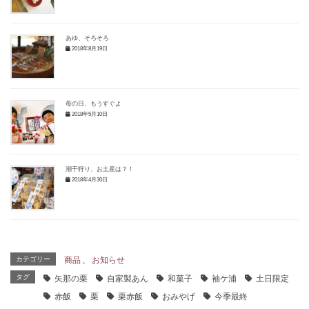
あゆ、そろそろ
2018年8月19日
母の日、もうすぐよ
2018年5月10日
潮干狩り、お土産は？！
2018年4月30日
カテゴリー
商品
、
お知らせ
タグ
矢那の栗
自家製あん
和菓子
袖ケ浦
土日限定
赤飯
栗
栗赤飯
おみやげ
今季最終