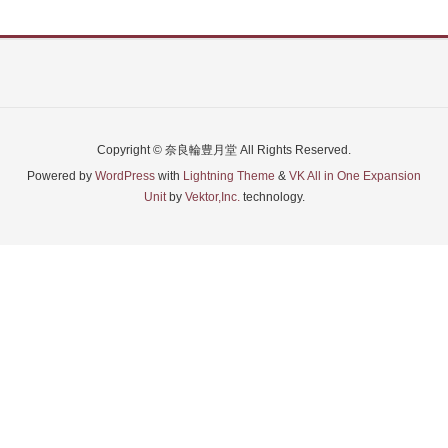
Copyright © 奈良輪豊月堂 All Rights Reserved.
Powered by
WordPress
with
Lightning Theme
&
VK All in One Expansion
Unit
by
Vektor,Inc.
technology.