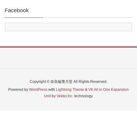
Facebook
Copyright © 奈良輪豊月堂 All Rights Reserved.
Powered by
WordPress
with
Lightning Theme
&
VK All in One Expansion
Unit
by
Vektor,Inc.
technology.