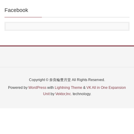
Facebook
Copyright © 奈良輪豊月堂 All Rights Reserved.
Powered by
WordPress
with
Lightning Theme
&
VK All in One Expansion
Unit
by
Vektor,Inc.
technology.