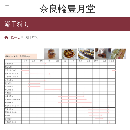
奈良輪豊月堂
潮干狩り
HOME
潮干狩り