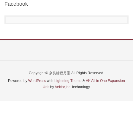
Facebook
Copyright © 奈良輪豊月堂 All Rights Reserved.
Powered by
WordPress
with
Lightning Theme
&
VK All in One Expansion
Unit
by
Vektor,Inc.
technology.