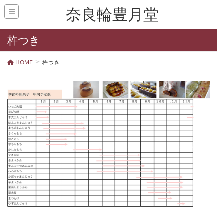
奈良輪豊月堂
杵つき
HOME
杵つき