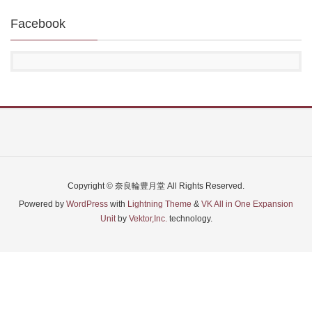
Facebook
Copyright © 奈良輪豊月堂 All Rights Reserved.
Powered by
WordPress
with
Lightning Theme
&
VK All in One Expansion
Unit
by
Vektor,Inc.
technology.