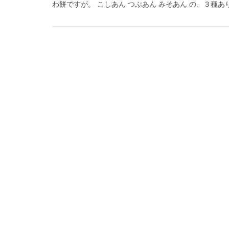
わ餅ですが。 こしあん つぶあん みそあん の、３種あり