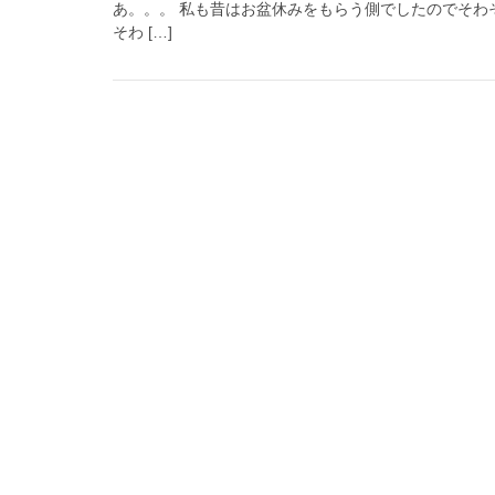
あ。。。 私も昔はお盆休みをもらう側でしたのでそわ
そわ […]