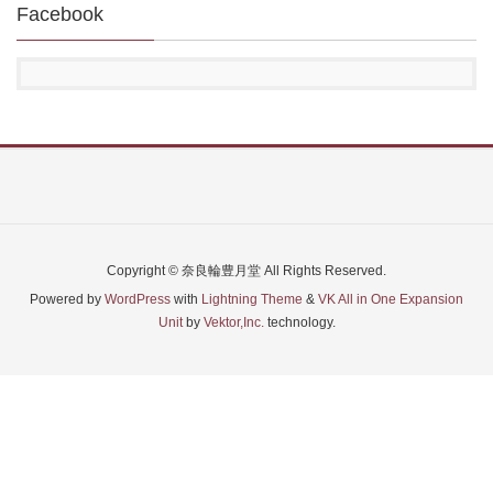
Facebook
Copyright © 奈良輪豊月堂 All Rights Reserved.
Powered by
WordPress
with
Lightning Theme
&
VK All in One Expansion
Unit
by
Vektor,Inc.
technology.