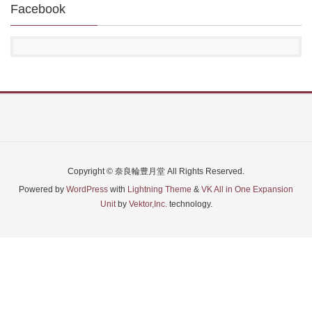
Facebook
Copyright © 奈良輪豊月堂 All Rights Reserved.
Powered by
WordPress
with
Lightning Theme
&
VK All in One Expansion
Unit
by
Vektor,Inc.
technology.