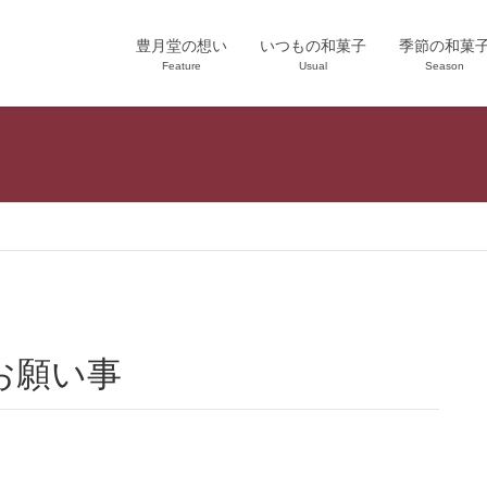
豊月堂の想い
いつもの和菓子
季節の和菓
Feature
Usual
Season
お願い事